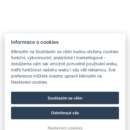
Set na kávu/čaj
Parkoviště
REZERVOVAT NYNÍ
Informace o cookies
Kliknutím na Souhlasím se vším budou uloženy cookies
ZPĚT NA POKOJE
funkční, výkonnostní, analytické i marketingové -
dokážeme vám tak umožnit pohodlné používání webu,
měřit funkčnost našeho webu i vás cílit reklamou. Své
E-mail
preference můžete snadno upravit kliknutím na
Telefon
Nastavení cookies.
Kudy k nám
Navštivte náš Facebook
Souhlasím se vším
A náš Instagram
Ubytovací řád a všeobecné obchodní podmínky
Odmítnout vše
© Copyright 2026 | Všechna práva vyhrazena
Nastavení cookies